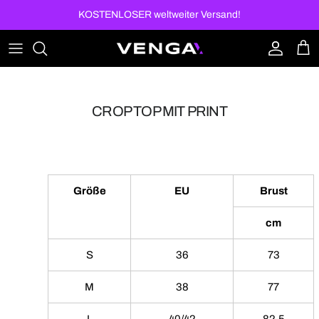
Direkt zum Inhalt
KOSTENLOSER weltweiter Versand!
Konto
Ein
CROP TOP MIT PRINT
Größe
EU
Brust
cm
S
36
73
M
38
77