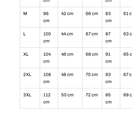
cm
cm
M
96
42 cm
66 cm
83
61 
cm
cm
L
100
44 cm
67 cm
87
63 
cm
cm
XL
104
46 cm
68 cm
91
65 
cm
cm
2XL
108
48 cm
70 cm
93
67 
cm
cm
3XL
112
50 cm
72 cm
95
69 
cm
cm