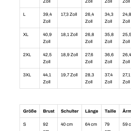
Zoll
Zoll
Zoll
Zoll
L
39,4
17,3 Zoll
26,4
34,3
24,
Zoll
Zoll
Zoll
Zoll
XL
40,9
18,1 Zoll
26,8
35,8
25,
Zoll
Zoll
Zoll
Zoll
2XL
42,5
18,9 Zoll
27,6
36,6
26,
Zoll
Zoll
Zoll
Zoll
3XL
44,1
19,7 Zoll
28,3
37,4
27,1
Zoll
Zoll
Zoll
Zoll
Größe
Brust
Schulter
Länge
Taille
Ärm
S
92
40 cm
64 cm
79
59 