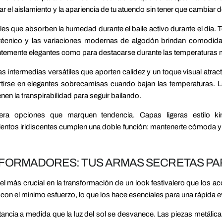
 el aislamiento y la apariencia de tu atuendo sin tener que cambiar 
s que absorben la humedad durante el baile activo durante el día. 
técnico y las variaciones modernas de algodón brindan comodidad
ntemente elegantes como para destacarse durante las temperaturas m
s intermedias versátiles que aporten calidez y un toque visual atracti
ertirse en elegantes sobrecamisas cuando bajan las temperaturas. L
nen la transpirabilidad para seguir bailando.
dera opciones que marquen tendencia. Capas ligeras estilo k
entos iridiscentes cumplen una doble función: mantenerte cómoda y 
ORMADORES: TUS ARMAS SECRETAS PARA
 más crucial en la transformación de un look festivalero que los ac
n el mínimo esfuerzo, lo que los hace esenciales para una rápida ev
ancia a medida que la luz del sol se desvanece. Las piezas metálicas