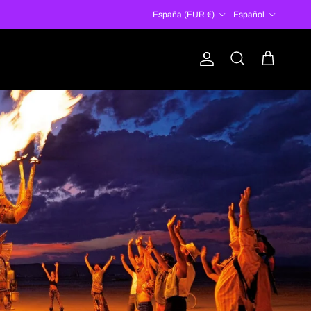
País/Región
Idioma
España (EUR €)
Español
Cuenta
Carrito
Buscar