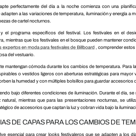
apte perfectamente del día a la noche comienza con una planific
adapten a las variaciones de temperatura, iluminación y energía a m
bezas de cartel nocturnos.
y el programa específicos del festival. Los festivales en el des
ra, mientras que los festivales en el bosque pueden mantener cond
s expertos en moda para festivales de Billboard
, comprender estos 
osa del vestuario.
 te mantengan cómoda durante los cambios de temperatura. Para las
irables o vestidos ligeros con aberturas estratégicas para mayor v
orben la humedad y con múltiples bolsillos para guardar accesorios 
endo bajo diferentes condiciones de iluminación. Durante el día, se 
 natural, mientras que para las presentaciones nocturnas, se utiliz
atégico de accesorios que captan la luz y cobran vida bajo la iluminac
IAS DE CAPAS PARA LOS CAMBIOS DE TE
ve esencial para crear looks festivaleros que se adapten a los dí