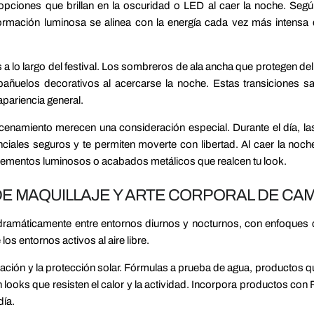
pciones que brillan en la oscuridad o LED al caer la noche. Seg
ormación luminosa se alinea con la energía cada vez más intensa 
a lo largo del festival. Los sombreros de ala ancha que protegen del
pañuelos decorativos al acercarse la noche. Estas transiciones s
pariencia general.
cenamiento merecen una consideración especial. Durante el día, las
nciales seguros y te permiten moverte con libertad. Al caer la noc
, elementos luminosos o acabados metálicos que realcen tu look.
E MAQUILLAJE Y ARTE CORPORAL DE CA
a dramáticamente entre entornos diurnos y nocturnos, con enfoques
os entornos activos al aire libre.
duración y la protección solar. Fórmulas a prueba de agua, productos 
n looks que resisten el calor y la actividad. Incorpora productos con
día.