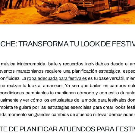
NOCHE: TRANSFORMA TU LOOK DE FESTI
a música ininterrumpida, baile y recuerdos inolvidables desde el a
ventos maratonianos requiere una planificación estratégica, espe
on fluidez. La
ropa adecuada para festivales
es tu base versátil, mie
ue realzan tu look al amanecer. Ya sea que bailes en campos sole
condiciones cambiantes te mantienen cómodo y con estilo durante 
isualmente y ver cómo los entusiastas de la moda para festivales d
pleta te guiará por las estrategias esenciales para crear looks fest
 cada momento sin grandes cambios de atuendo ni llevar demasiadas
TE DE PLANIFICAR ATUENDOS PARA FEST