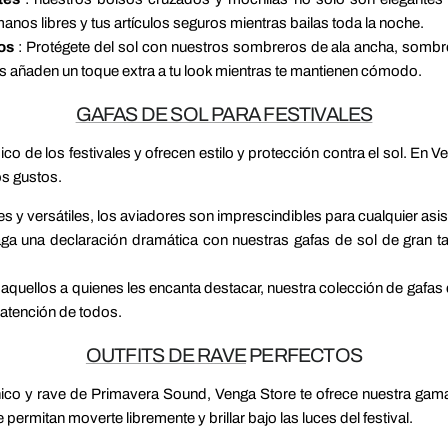
manos libres y tus artículos seguros mientras bailas toda la noche.
os
: Protégete del sol con nuestros sombreros de ala ancha, sombrer
zas añaden un toque extra a tu look mientras te mantienen cómodo.
GAFAS DE SOL PARA FESTIVALES
co de los festivales y ofrecen estilo y protección contra el sol. E
os gustos.
s y versátiles, los aviadores son imprescindibles para cualquier asiste
ga una declaración dramática con nuestras gafas de sol de gran t
 aquellos a quienes les encanta destacar, nuestra colección de gafas 
 atención de todos.
OUTFITS DE RAVE
PERFECTOS
ónico y rave de Primavera Sound, Venga Store te ofrece nuestra gam
permitan moverte libremente y brillar bajo las luces del festival.