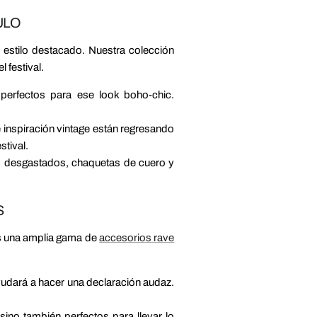
ULO
estilo destacado. Nuestra colección
 festival.
perfectos para ese look boho-chic.
e inspiración vintage están regresando
stival.
ns desgastados, chaquetas de cuero y
S
os una amplia gama de
accesorios rave
yudará a hacer una declaración audaz.
ino también perfectos para llevar lo