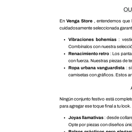
OU
En
Venga Store
, entendemos que l
cuidadosamente seleccionada garantiza
Vibraciones bohemias
: vesti
Combínalos con nuestra selección
Renacimiento retro
: Los panta
con fuerza. Nuestras piezas de te
Ropa urbana vanguardista
: s
camisetas con gráficos. Estos art
Ningún conjunto festivo está comple
para agregar ese toque final a tu look.
Joyas llamativas
: desde collar
Opte por piezas con diseños únic
Bolsos prácticos pero elegan