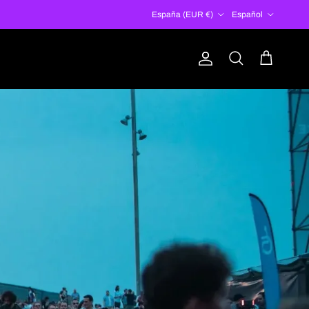
País/Región
Idioma
España (EUR €)
Español
Cuenta
Carrito
Buscar