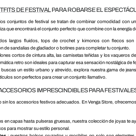
TFITS DE FESTIVAL
PARA ROBARSE EL ESPECTÁC
os conjuntos de festival se tratan de combinar comodidad con un 
 que encontrará el conjunto perfecto que combine con la energía del
dos largos fluidos, tops de crochet y kimonos con flecos son 
 de sandalias de gladiador o botines para completar tu conjunto.
lones cortos de cintura alta, las camisetas teñidas y los vaqueros d
mática retro son ideales para capturar esa sensación nostálgica de fe
i buscas un estilo urbano y atrevido, explora nuestra gama de jea
ículos son perfectos para crear un conjunto llamativo.
ACCESORIOS IMPRESCINDIBLES PARA FESTIVALE
to sin los accesorios festivos adecuados. En Venga Store, ofrecem
es en capas hasta pulseras gruesas, nuestra colección de joyas te a
os para mostrar su estilo personal.
tes
: nuestros bolsos cruzados y mochilas no solo son elegantes s