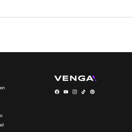
den
Facebook
YouTube
Instagram
TikTok
Pinterest
io
dad