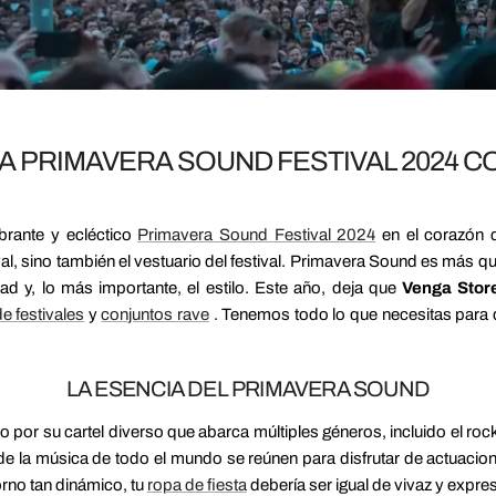
A PRIMAVERA SOUND FESTIVAL 2024 C
brante y ecléctico
Primavera Sound Festival 2024
en el corazón d
stival, sino también el vestuario del festival. Primavera Sound es más 
idad y, lo más importante, el estilo. Este año, deja que
Venga Stor
e festivales
y
conjuntos rave
. Tenemos todo lo que necesitas para de
LA ESENCIA DEL PRIMAVERA SOUND
por su cartel diverso que abarca múltiples géneros, incluido el rock i
e la música de todo el mundo se reúnen para disfrutar de actuacio
torno tan dinámico, tu
ropa de fiesta
debería ser igual de vivaz y expres