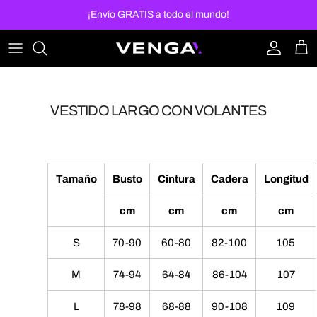
Ir al contenido
¡Envío GRATIS a todo el mundo!
Cuenta
Carr
VESTIDO LARGO CON VOLANTES
Tamaño
Busto
Cintura
Cadera
Longitud
cm
cm
cm
cm
S
70-90
60-80
82-100
105
M
74-94
64-84
86-104
107
L
78-98
68-88
90-108
109