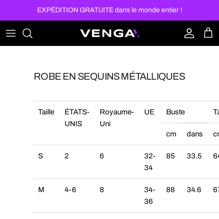
Aller au contenu
EXPÉDITION GRATUITE dans le monde entier !
Compte
Pan
ROBE EN SEQUINS MÉTALLIQUES
Taille
ÉTATS-
Royaume-
UE
Buste
Ta
UNIS
Uni
cm
dans
c
S
2
6
32-
85
33.5
6
34
M
4-6
8
34-
88
34.6
6
36