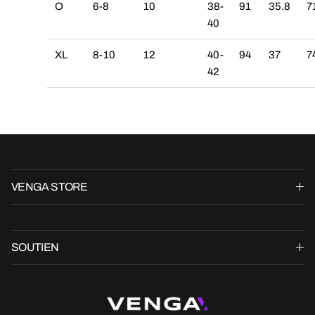
O
6-8
10
38-
91
35.8
7
40
XL
8-10
12
40-
94
37
7
42
VENGA STORE
SOUTIEN