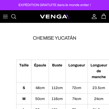
Aller au contenu
EXPÉDITION GRATUITE dans le monde entier !
Compte
Pan
CHEMISE YUCATÁN
Taille
Épaule
Buste
Longueur
Longueur
de
manche
S
48cm
112cm
72cm
23.5cm
M
50cm
116cm
74cm
24cm