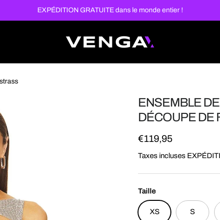
EXPÉDITION GRATUITE dans le monde entier !
strass
ENSEMBLE DE 
DÉCOUPE DE 
Prix habituel
€119,95
Taxes incluses EXPÉDITI
Taille
XS
S