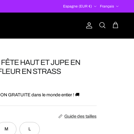
Pays
Langue
Espagne (EUR €)
Français
Compte
Panier
Recherche
FÊTE HAUT ET JUPE EN
FLEUR EN STRASS
ON GRATUITE dans le monde entier ! 🚚
Guide des tailles
M
L