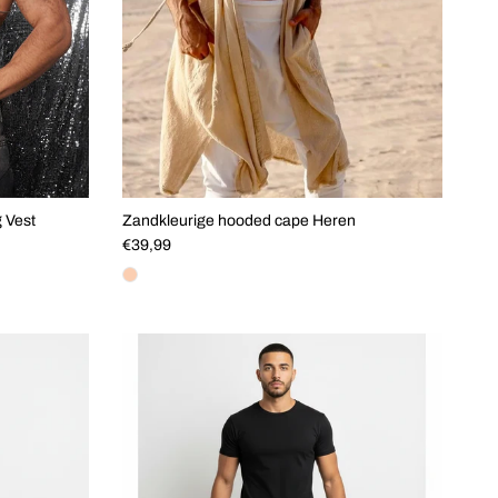
g Vest
Zandkleurige hooded cape Heren
Reguliere prijs
€39,99