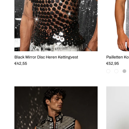
Black Mirror Disc Heren Kettingvest
Pailletten K
Reguliere prijs
Reguliere pri
€42,55
€52,95