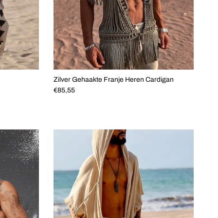
Zilver Gehaakte Franje Heren Cardigan
Reguliere prijs
€85,55