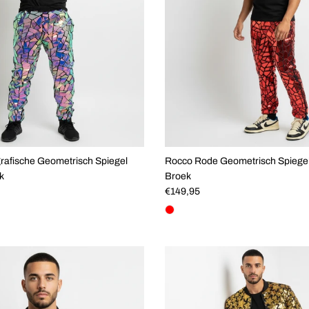
rafische Geometrisch Spiegel
Rocco Rode Geometrisch Spiege
k
Broek
js
Reguliere prijs
€149,95