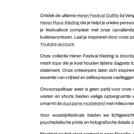
Ontdek de ultieme
Heren Festival Outfits
bij Veng
Heren Rave Kleding
die je helpt je unieke perso
je festivallook compleet met onze opvallen
buitenavonturen. Laat je inspireren door onze z
Youtube-account
.
Onze collectie Heren Festival Kleding is doord
mesh tops die je koel houden tijdens dagsets tot
statement. Onze ontwerpers laten zich inspirer
essentie van vrijheid en zelfexpressie vastleggen
Onvoorspelbaar weer is geen partij voor onze 
vesten en shorts bieden veilige opbergruimte v
omarmt de
duurzame modetrend
met milieuvrie
Voor woestijnfestivals bieden we lichtgewi
psychedelische prints en holografische details
Maatinclusiviteit staat centraal in onze filosof