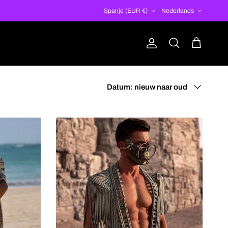
Land/Regio
Taal
Spanje (EUR €)
Nederlands
Account
Winkelwagen
Zoeken
Sorteer op
Datum: nieuw naar oud