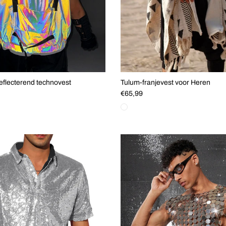
reflecterend technovest
Tulum-franjevest voor Heren
js
Reguliere prijs
€65,99