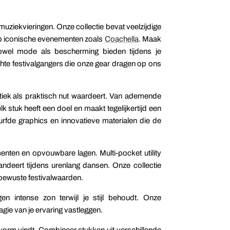
muziekvieringen. Onze collectie bevat veelzijdige
d op iconische evenementen zoals
Coachella
. Maak
wel mode als bescherming bieden tijdens je
chte festivalgangers die onze gear dragen op ons
etiek als praktisch nut waardeert. Van ademende
k stuk heeft een doel en maakt tegelijkertijd een
urfde graphics en innovatieve materialen die de
nten en opvouwbare lagen. Multi-pocket utility
andeert tijdens urenlang dansen. Onze collectie
 bewuste festivalwaarden.
 intense zon terwijl je stijl behoudt. Onze
agie van je ervaring vastleggen.
asvorm vindt. Combineer stukken uit verschillende