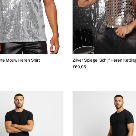
orte Mouw Heren Shirt
Zilver Spiegel Schijf Heren Kettin
js
Reguliere prijs
€69,95