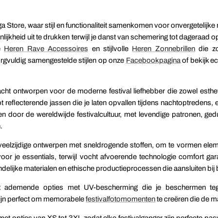
a Store, waar stijl en functionaliteit samenkomen voor onvergetelijke 
onlijkheid uit te drukken terwijl je danst van schemering tot dageraa
de
Heren Rave Accessoires
en stijlvolle
Heren Zonnebrillen
die zo
orgvuldig samengestelde stijlen op onze
Facebookpagina
of bekijk e
acht ontworpen voor de moderne festival liefhebber die zowel esth
 reflecterende jassen die je laten opvallen tijdens nachtoptredens, el
en door de wereldwijde festivalcultuur, met levendige patronen, ged
.
veelzijdige ontwerpen met sneldrogende stoffen, om te vormen eleme
oor je essentials, terwijl vocht afvoerende technologie comfort gar
ndelijke materialen en ethische productieprocessen die aansluiten bij
cht ademende opties met UV-bescherming die je beschermen tegen
 zijn perfect om memorabele
festivalfotomomenten
te creëren die de m
ie, met opties van XS tot 3XL zodat elke festivalganger zijn perfecte p