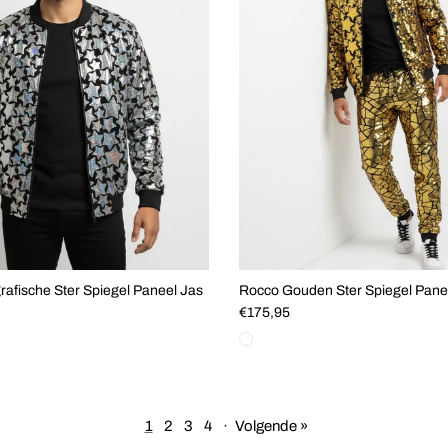
afische Ster Spiegel Paneel Jas
Rocco Gouden Ster Spiegel Pane
js
Reguliere prijs
€175,95
1
2
3
4
·
Volgende »