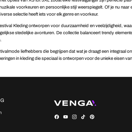
muzikale voorkeuren en persoonlijke stijl weerspiegelt. Of je nu naar 
verse selectie heeft iets voor elk genre en voorkeur.
tival Kleding ontworpen voor duurzaamheid en veelzijdigheid, waard
elijkse stedelijke avonturen. De collectie balanceert trendy element
.
almode liefhebbers die begrijpen dat wat je draagt een integraal ond
eringen in kleding die speciaal is ontworpen voor de unieke eisen van 
NG
n
Facebook
YouTube
Instagram
TikTok
Pinterest