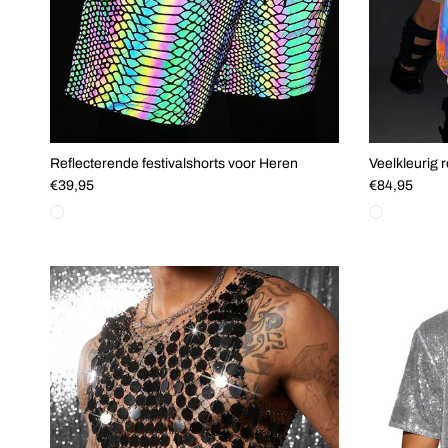
Reflecterende festivalshorts voor Heren
Veelkleurig 
Reguliere prijs
Reguliere pri
€39,95
€84,95