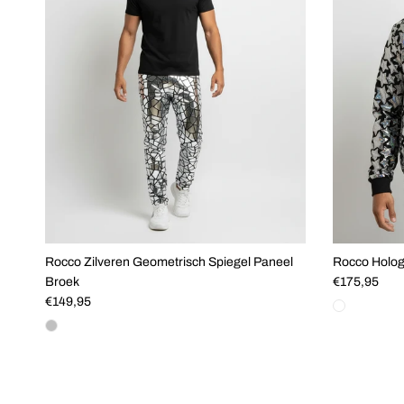
Rocco Zilveren Geometrisch Spiegel Paneel
Rocco Hologr
Reguliere pri
Broek
€175,95
Reguliere prijs
€149,95