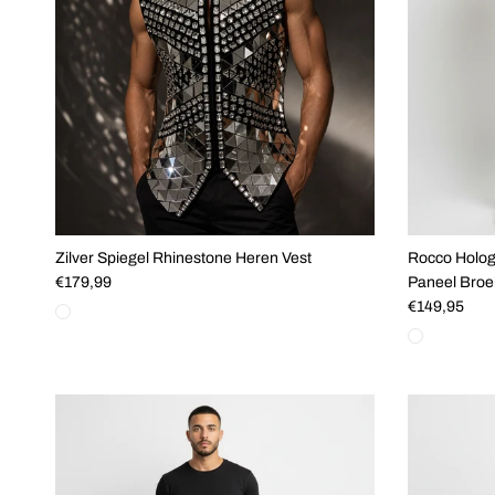
Zilver Spiegel Rhinestone Heren Vest
Rocco Holog
Reguliere prijs
€179,99
Paneel Broe
Reguliere pri
€149,95